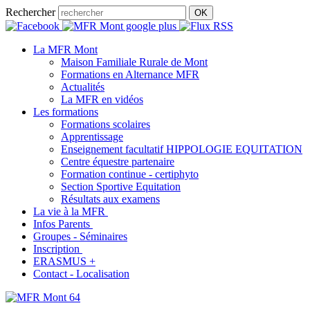
Rechercher
La MFR Mont
Maison Familiale Rurale de Mont
Formations en Alternance MFR
Actualités
La MFR en vidéos
Les formations
Formations scolaires
Apprentissage
Enseignement facultatif HIPPOLOGIE EQUITATION
Centre équestre partenaire
Formation continue - certiphyto
Section Sportive Equitation
Résultats aux examens
La vie à la MFR
Infos Parents
Groupes - Séminaires
Inscription
ERASMUS +
Contact - Localisation