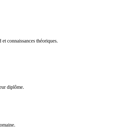
d et connaissances théoriques.
leur diplôme.
domaine.