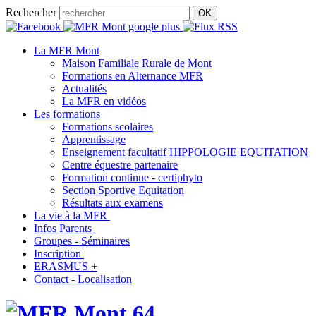
Rechercher
La MFR Mont
Maison Familiale Rurale de Mont
Formations en Alternance MFR
Actualités
La MFR en vidéos
Les formations
Formations scolaires
Apprentissage
Enseignement facultatif HIPPOLOGIE EQUITATION
Centre équestre partenaire
Formation continue - certiphyto
Section Sportive Equitation
Résultats aux examens
La vie à la MFR
Infos Parents
Groupes - Séminaires
Inscription
ERASMUS +
Contact - Localisation