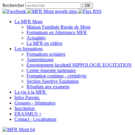
Rechercher
La MFR Mont
Maison Familiale Rurale de Mont
Formations en Alternance MFR
Actualités
La MFR en vidéos
Les formations
Formations scolaires
Apprentissage
Enseignement facultatif HIPPOLOGIE EQUITATION
Centre équestre partenaire
Formation continue - certiphyto
Section Sportive Equitation
Résultats aux examens
La vie à la MFR
Infos Parents
Groupes - Séminaires
Inscription
ERASMUS +
Contact - Localisation