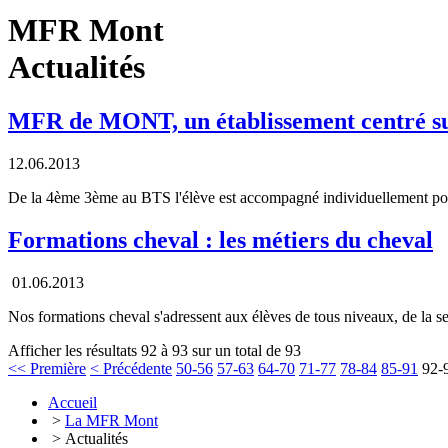
MFR Mont
Actualités
MFR de MONT, un établissement centré sur 
12.06.2013
De la 4ème 3ème au BTS l'élève est accompagné individuellement pour 
Formations cheval : les métiers du cheval
01.06.2013
Nos formations cheval s'adressent aux élèves de tous niveaux, de la s
Afficher les résultats 92 à 93 sur un total de 93
<< Première
< Précédente
50-56
57-63
64-70
71-77
78-84
85-91
92-
Accueil
>
La MFR Mont
> Actualités