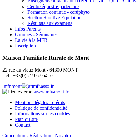
Enseignement facultatif HIPPOLOGIE EQUITATION
Centre équestre partenaire
Formation continue - certiphyto
Section Sportive Equitation
Résultats aux examens
Infos Parents
Groupes - Séminaires
La vie à la MFR
Inscription
Maison Familiale Rurale de Mont
22 rue du vieux Mont - 64300 MONT
Tél : +33(0)5 59 67 64 52
mfr.mont
mfr.asso.fr
www.mfr-mont.fr
Mentions légales - crédits
Politique de confidentialité
Informations sur les cookies
Plan du site
Contact
Conception - Réalisation : Novaldi